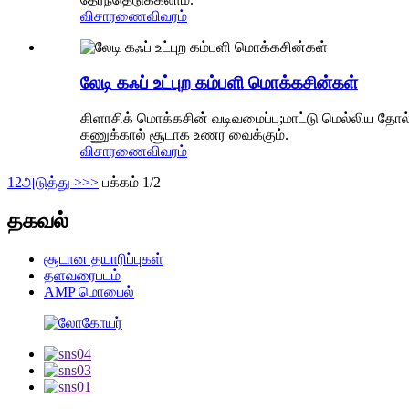
விசாரணை
விவரம்
லேடி கஃப் உட்புற கம்பளி மொக்கசின்கள்
கிளாசிக் மொக்கசின் வடிவமைப்பு;மாட்டு மெல்லிய தோல
கணுக்கால் சூடாக உணர வைக்கும்.
விசாரணை
விவரம்
1
2
அடுத்து >
>>
பக்கம் 1/2
தகவல்
சூடான தயாரிப்புகள்
தளவரைபடம்
AMP மொபைல்