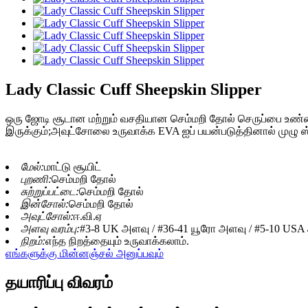
Lady Classic Cuff Sheepskin Slipper
ஒரு ஜோடி சூடான மற்றும் வசதியான செம்மறி தோல் செருப்பை உண்மை
இருக்கும்;அவுட்சோலை உருவாக்க EVA ஐப் பயன்படுத்தினால் முழு ஸ்ல
மேல்:
மாட்டு சூயிட்
புறணி:
செம்மறி தோல்
சுற்றுப்பட்டை:
செம்மறி தோல்
இன்சோல்:
செம்மறி தோல்
அவுட்சோல்:
ஈ.வி.ஏ
அளவு வரம்பு:
#3-8 UK அளவு / #36-41 யூரோ அளவு / #5-10 US
நிறம்:
எந்த நிறத்தையும் உருவாக்கலாம்.
எங்களுக்கு மின்னஞ்சல் அனுப்பவும்
தயாரிப்பு விவரம்