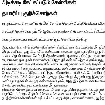
அடிக்கடி கேட்கப்படும் கேள்விகள்
தயாரிப்பு குறிச்சொற்கள்
சுற்றுப்பட்டை & லைனிங் & இன்சோல் ஏ லெவல் ஆஸ்திரேலியன் ஷீப்ஸ்க
செம்மறி தோல் பொருள் ரீச் (ஐரோப்பா தரநிலை) & யுனைடெட் ஸ்டேட்
பொருந்தக்கூடிய காட்சி: உட்புறம் மற்றும் வெளிப்புறத்திற்கு
லேடியின் கிளாசிக் ஸ்லீவ் ஷீப்ஸ்கின் ஸ்லிப்பர்கள் ஆரம்பத்தில் 
இந்த ஸ்லிப்பர் ஒரு கிளாசிக் ஸ்லிப்கவர் ஸ்டைல், முன்புறத்தில் ஒ
அவை ஆடம்பரமான செம்மறி தோல்களால் ஆனவை, நீடித்த கடினமான 
கடினமான ஒரு நாள் வேலைக்குப் பிறகு நீங்கள் வீட்டிற்கு வரும்போது, 
மென்மையான கம்பளி லைனிங் கொண்ட அழகான செம்மறி தோல் டிரிம
சிறப்பு கம்பளி சுற்றுப்பட்டை வடிவமைப்பு, ஸ்லிப்பர்களை அணிவதை
தோல் சிகிச்சை, அதே சமயம் இந்த கிளாசிக் கஃப்லிங்க் செம்மறியா
உள்ளங்கால் EVA பொருளால் ஆனது, நீங்கள் நடக்கும்போது இலகுவ
செம்மறி தோலின் அழகு என்னவென்றால், அது இயற்கையாகவே சுவாசிக்
அணிந்து எப்போதும் வசதியாக இருக்கலாம்.
கிளாசிக் மோல் டிசைன் ஸ்டைல், அனைத்து தீவிர தடிமனான மற்றும் 
உறுதிசெய்கிறது, மேலும் நீங்கள் எந்த சுமையையும் உணர மாட்டோம்.
நடத்திக்கொள்ளுங்கள்.அப்படிப்பட்ட ஒரு ஜோடி காலணிகளால், இந்த க