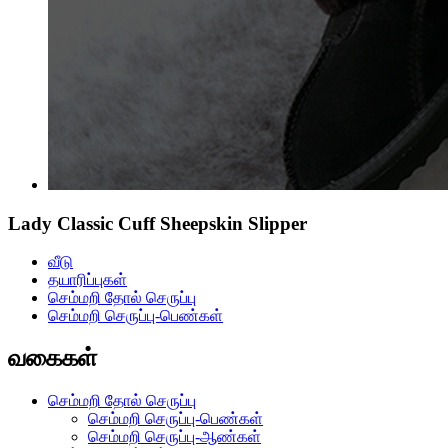
Lady Classic Cuff Sheepskin Slipper
வீடு
தயாரிப்புகள்
செம்மறி தோல் செருப்பு
செம்மறி செருப்பு-பெண்கள்
வகைகள்
செம்மறி தோல் செருப்பு
செம்மறி செருப்பு-பெண்கள்
செம்மறி செருப்பு-ஆண்கள்