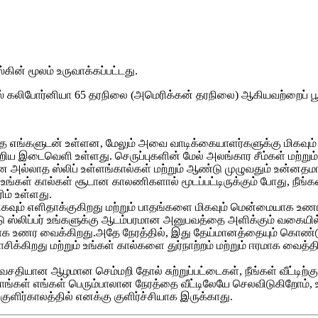
ின் மூலம் உருவாக்கப்பட்டது.
ஸ் கலிபோர்னியா 65 தரநிலை (அமெரிக்கன் தரநிலை) ஆகியவற்றைப் பூர்
இருந்தே எங்களுடன் உள்ளன, மேலும் அவை வாடிக்கையாளர்களுக்கு மிகவு
ரு சிறிய இடைவெளி உள்ளது. செருப்புகளின் மேல் அலங்கார சீம்கள் மற்ற
அல்லாத ஸ்லிப் உள்ளங்கால்கள் மற்றும் ஆண்டு முழுவதும் உன்ன
​​உங்கள் கால்கள் சூடான காலணிகளால் மூடப்பட்டிருக்கும் போது, ​​நீங்
் உள்ளது.
 மிகவும் எளிதாக்குகிறது மற்றும் பாதங்களை மிகவும் மென்மையாக உண
டு ஸ்லிப்பர் உங்களுக்கு ஆடம்பரமான அனுபவத்தை அளிக்கும் வகையில
ாக உணர வைக்கிறது.அதே நேரத்தில், இது தேய்மானத்தையும் கொண்ட
கிறது மற்றும் உங்கள் கால்களை துர்நாற்றம் மற்றும் ஈரமாக வைத்த
வசதியான ஆழமான செம்மறி தோல் சுற்றுப்பட்டைகள், நீங்கள் வீட்டிற
 நாங்கள் எங்கள் பெரும்பாலான நேரத்தை வீட்டிலேயே செலவிடுகிறோம், 
ுளிர்காலத்தில் எனக்கு குளிர்ச்சியாக இருக்காது.