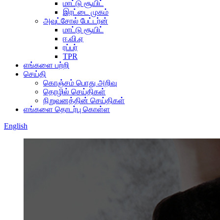
மாட்டு சூயிட்
இரட்டை முகம்
அவுட்சோல் பேட்டர்ன்
மாட்டு சூயிட்
ஈ.வி.ஏ
ரப்பர்
TPR
எங்களை பற்றி
செய்தி
கொஞ்சம் பொது அறிவு
தொழில் செய்திகள்
நிறுவனத்தின் செய்திகள்
எங்களை தொடர்பு கொள்ள
English